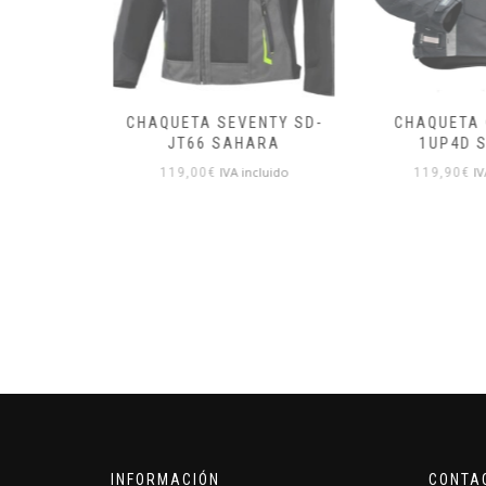
VENTY
CHAQUETA SEVENTY SD-
CHAQUETA 
 SAHARA
JT66 SAHARA
1UP4D S
cluido
IVA incluido
IV
119,00
€
119,90
€
INFORMACIÓN
CONTA