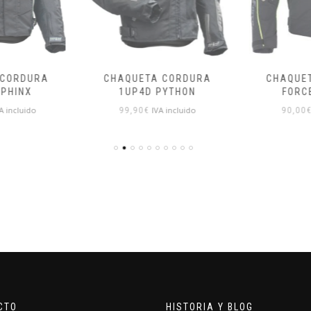
CORDURA
CHAQUETA CORDURA
CHAQUE
PHINX
1UP4D PYTHON
FORC
A incluido
IVA incluido
99,90
€
90,00
€
CTO
HISTORIA Y BLOG