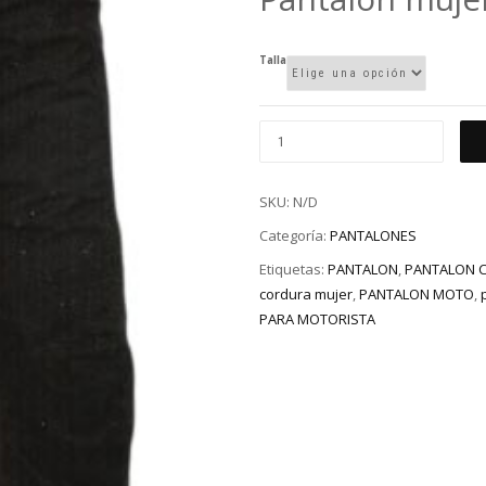
es:
120,00€.
Talla
SKU:
N/D
Categoría:
PANTALONES
Etiquetas:
PANTALON
,
PANTALON C
cordura mujer
,
PANTALON MOTO
,
PARA MOTORISTA