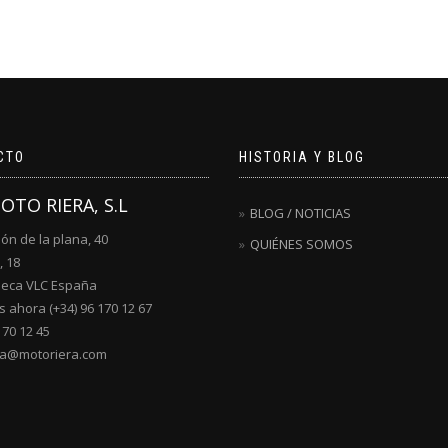
variantes.
variantes.
Las
Las
opciones
opciones
se
se
pueden
pueden
elegir
elegir
en
en
la
la
CTO
HISTORIA Y BLOG
página
página
de
de
MOTO RIERA, S.L
producto
producto
BLOG / NOTICIAS
lón de la plana, 40
QUIÉNES SOMOS
, 18
ueca VLC España
 ahora (+34) 96 170 12 67
170 12 45
ra@motoriera.com