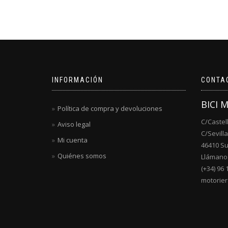
variantes.
Las
opciones
se
pueden
elegir
en
la
INFORMACIÓN
CONTA
página
de
BICI 
producto
Política de compra y devoluciones
C/Castel
Aviso legal
C/Sevilla
Mi cuenta
46410 S
Quiénes somos
Llámanos
(+34) 96 
motorie