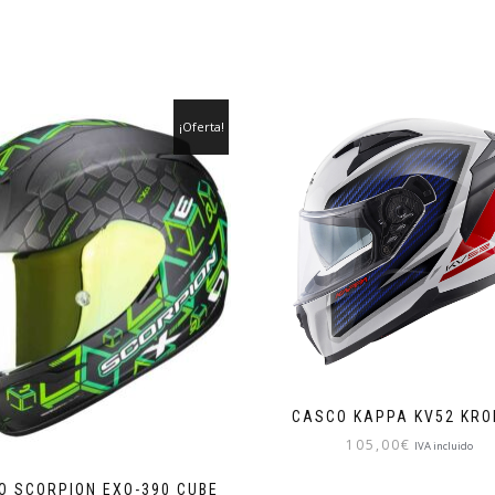
¡Oferta!
CASCO KAPPA KV52 KR
105,00
€
IVA incluido
Este
O SCORPION EXO-390 CUBE