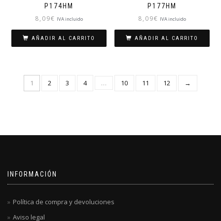
P174HM
P177HM
8,09
€
8,09
€
IVA incluido
IVA incluido
AÑADIR AL CARRITO
AÑADIR AL CARRITO
1
2
3
4
…
10
11
12
→
INFORMACIÓN
Política de compra y devoluciones
Aviso legal