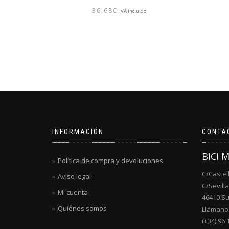
36,68
€
IVA incluido
INFORMACIÓN
CONTA
BICI 
Política de compra y devoluciones
C/Castel
Aviso legal
C/Sevilla
Mi cuenta
46410 S
Quiénes somos
Llámanos
(+34) 96 