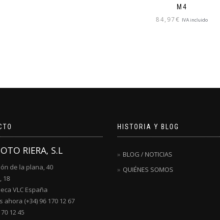
M4
84,97
€
IVA incluido
CTO
HISTORIA Y BLOG
MOTO RIERA, S.L
BLOG / NOTICIAS
lón de la plana, 40
QUIÉNES SOMOS
, 18
ueca VLC España
 ahora (+34) 96 170 12 67
170 12 45