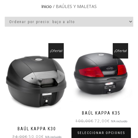
Inicio
/ BAÚLES Y MALETAS
¡Oferta!
¡Oferta!
BAÚL KAPPA K35
El
El
100,00
€
72,00
€
IVA incluido
precio
precio
BAÚL KAPPA K30
original
actual
SELECCIONAR OPCIONES
El
El
74,00
€
50,00
€
IVA incluido