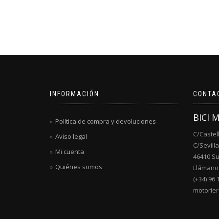
INFORMACIÓN
CONTA
BICI 
Política de compra y devoluciones
C/Castel
Aviso legal
C/Sevilla
Mi cuenta
46410 S
Quiénes somos
Llámanos
(+34) 96 
motorie