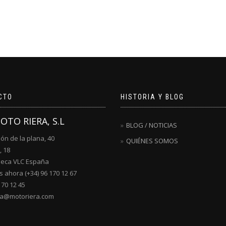
CTO
HISTORIA Y BLOG
MOTO RIERA, S.L
BLOG / NOTICIAS
lón de la plana, 40
QUIÉNES SOMOS
, 18
ueca VLC España
 ahora (+34) 96 170 12 67
170 12 45
ra@motoriera.com