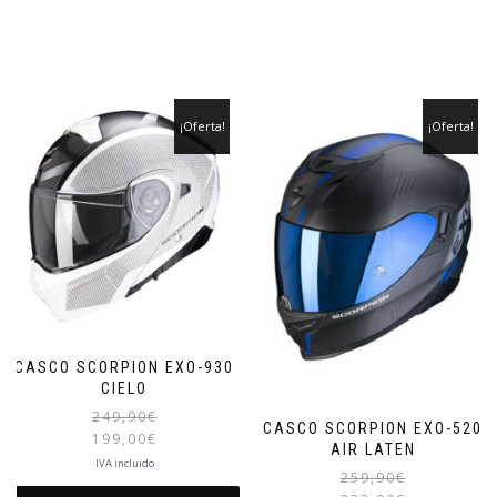
¡Oferta!
¡Oferta!
CASCO SCORPION EXO-930
CIELO
El
249,90
€
CASCO SCORPION EXO-520
precio
199,00
€
AIR LATEN
original
El
IVA incluido
259,90
€
era:
precio