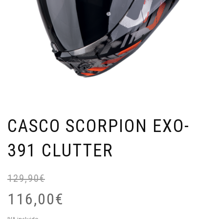
CASCO SCORPION EXO-
391 CLUTTER
129,90
€
El
pr
116,00
€
or
er
El
IVA incluido