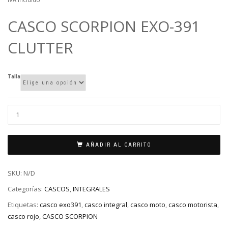
12
precio
CASCO SCORPION EXO-391
actual
es:
CLUTTER
116,00€.
Talla
AÑADIR AL CARRITO
SKU:
N/D
Categorías:
CASCOS
,
INTEGRALES
Etiquetas:
casco exo391
,
casco integral
,
casco moto
,
casco motorista
,
casco rojo
,
CASCO SCORPION