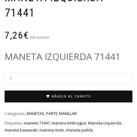
71441
7,26
€
IVA incluido
MANETA IZQUIERDA 71441
AÑADIR AL CARRITO
Categorías:
MANETAS
,
PARTE MANILLAR
Etiquetas:
maneta 71441
,
maneta embrague
,
Maneta izquierda
,
maneta kawasaki
,
maneta moto
,
maneta pulida