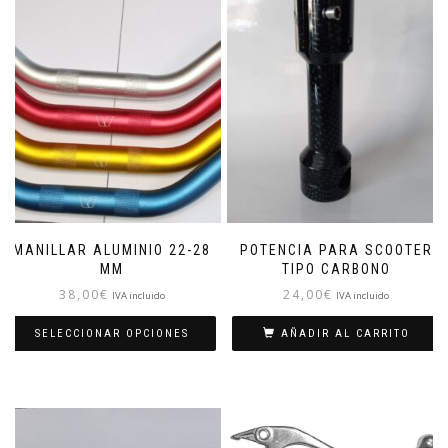
MANILLAR ALUMINIO 22-28
POTENCIA PARA SCOOTER
MM
TIPO CARBONO
38,00
€
24,00
€
IVA incluido
IVA incluido
SELECCIONAR OPCIONES
AÑADIR AL CARRITO
Este
producto
tiene
múltiples