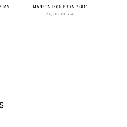
28 MM
MANETA IZQUIERDA 74811
24,20
€
IVA incluido
S