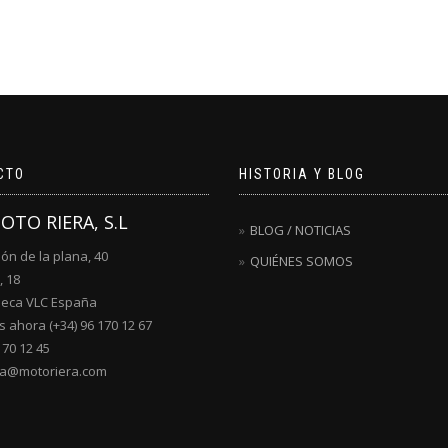
CTO
HISTORIA Y BLOG
MOTO RIERA, S.L
BLOG / NOTICIAS
lón de la plana, 40
QUIÉNES SOMOS
, 18
ueca VLC España
 ahora (+34) 96 170 12 67
170 12 45
ra@motoriera.com