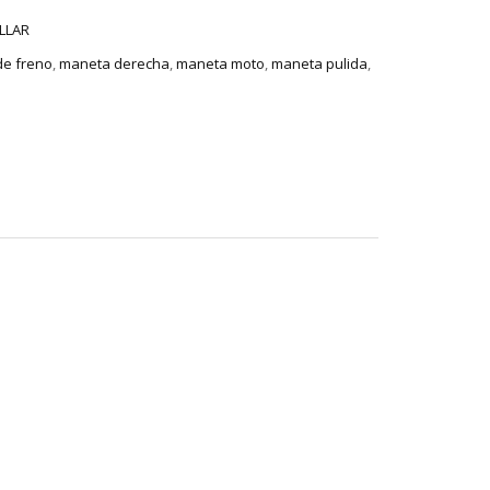
LLAR
e freno
,
maneta derecha
,
maneta moto
,
maneta pulida
,