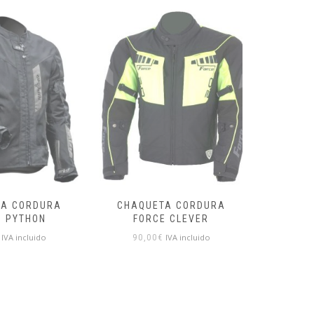
TA CORDURA
CHAQUETA CORDURA
CHAQUE
E CLEVER
FORCE ZULU
IVA incluido
IVA incluido
90,00
€
80,