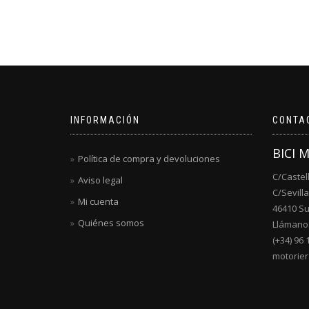
INFORMACIÓN
CONTA
BICI 
Política de compra y devoluciones
C/Castel
Aviso legal
C/Sevilla
Mi cuenta
46410 S
Quiénes somos
Llámanos
(+34) 96 
motorie