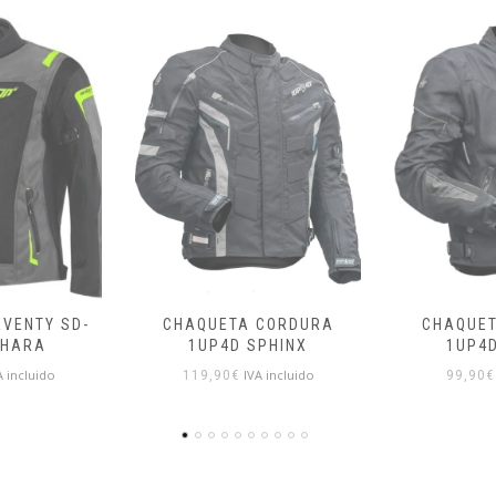
CORDURA
CHAQUETA CORDURA
CHAQUE
PHINX
1UP4D PYTHON
FORC
A incluido
IVA incluido
99,90
€
90,00
€