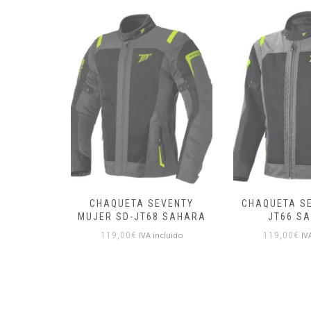
VENTY
CHAQUETA SEVENTY SD-
CHAQUETA 
 SAHARA
JT66 SAHARA
1UP4D S
cluido
IVA incluido
IV
119,00
€
119,90
€