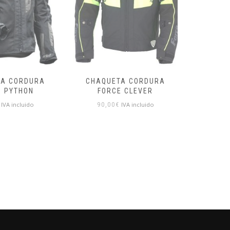
TA CORDURA
CHAQUETA CORDURA
CHAQUE
E CLEVER
FORCE ZULU
IVA incluido
IVA incluido
90,00
€
80,