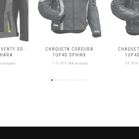
CORDURA
CHAQUETA CORDURA
CHAQUE
PHINX
1UP4D PYTHON
FORC
A incluido
IVA incluido
99,90
€
90,00
€