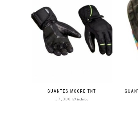
GUANTES MOORE TNT
GUAN
37,00
€
IVA incluido
Este
producto
tiene
múltiples
variantes.