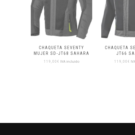
VENTY
CHAQUETA SEVENTY SD-
CHAQUETA 
 SAHARA
JT66 SAHARA
1UP4D S
cluido
IVA incluido
IV
119,00
€
119,90
€