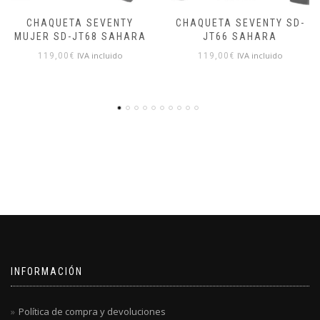
CHAQUETA SEVENTY SD-
CHAQUETA CORDURA
JT66 SAHARA
1UP4D SPHINX
IVA incluido
IVA incluido
119,00
€
119,90
€
INFORMACIÓN
Política de compra y devoluciones