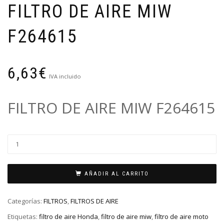
FILTRO DE AIRE MIW
F264615
6,63
€
IVA incluido
FILTRO DE AIRE MIW F264615
AÑADIR AL CARRITO
Categorías:
FILTROS
,
FILTROS DE AIRE
Etiquetas:
filtro de aire Honda
,
filtro de aire miw
,
filtro de aire moto