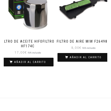
FILTRO DE ACEITE HIFOFILTRO
FILTRO DE AIRE MIW F264981
HF174C
8,00
€
IVA incluido
17,00
€
IVA incluido
AÑADIR AL CARRITO
AÑADIR AL CARRITO