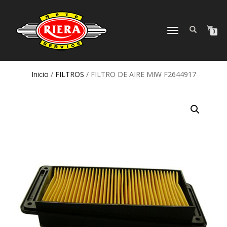
CAMBIAR
0
NAVEGACIÓN
Inicio
/
FILTROS
/ FILTRO DE AIRE MIW F2644917