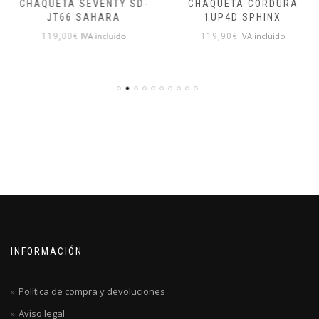
CHAQUETA SEVENTY SD-
CHAQUETA CORDURA
JT66 SAHARA
1UP4D SPHINX
IVA incluido
IVA incluido
119,00
€
119,90
€
INFORMACIÓN
Política de compra y devoluciones
Aviso legal