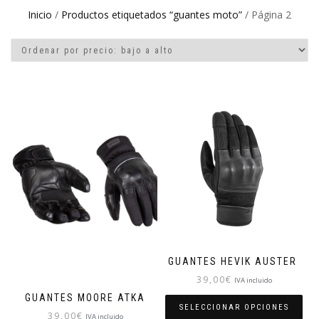
Inicio
/
Productos etiquetados “guantes moto”
/ Página 2
GUANTES HEVIK AUSTER
39,00
€
IVA incluido
GUANTES MOORE ATKA
SELECCIONAR OPCIONES
39,00
€
IVA incluido