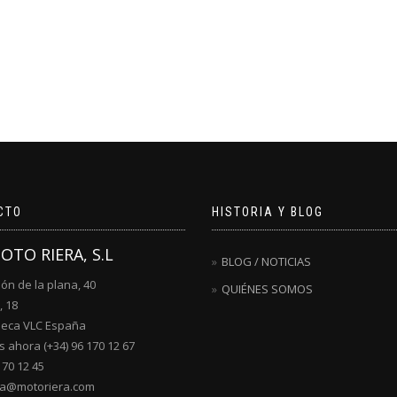
CTO
HISTORIA Y BLOG
MOTO RIERA, S.L
BLOG / NOTICIAS
lón de la plana, 40
QUIÉNES SOMOS
, 18
ueca VLC España
 ahora (+34) 96 170 12 67
170 12 45
ra@motoriera.com