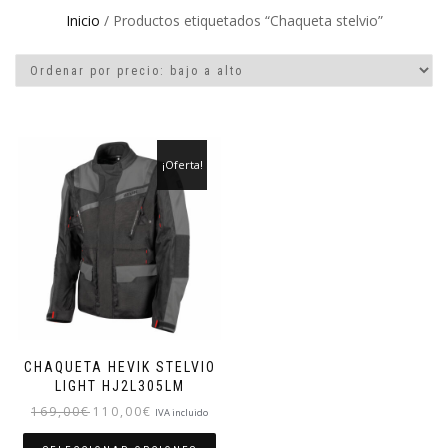
Inicio
/ Productos etiquetados “Chaqueta stelvio”
¡Oferta!
CHAQUETA HEVIK STELVIO
LIGHT HJ2L305LM
El
El
169,00
€
110,00
€
IVA incluido
precio
precio