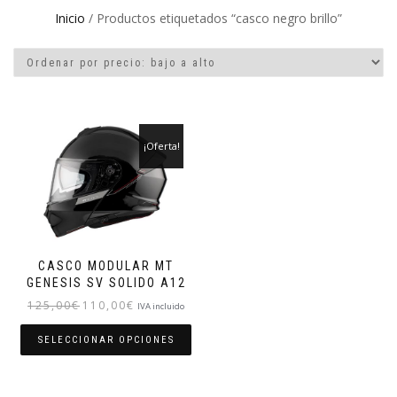
Inicio
/ Productos etiquetados “casco negro brillo”
¡Oferta!
CASCO MODULAR MT
GENESIS SV SOLIDO A12
El
El
125,00
€
110,00
€
IVA incluido
precio
precio
original
actual
SELECCIONAR OPCIONES
era:
es:
Este
125,00€.
110,00€.
producto