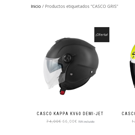
Inicio
/ Productos etiquetados “CASCO GRIS”
¡Oferta!
CASCO KAPPA KV60 DEMI-JET
CASC
El
El
74,00
€
66,00
€
1
IVA incluido
precio
precio
Este
original
actual