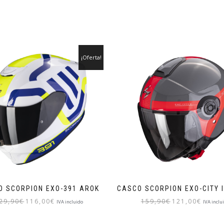
¡Oferta!
O SCORPION EXO-391 AROK
CASCO SCORPION EXO-CITY I
El
El
El
El
29,90
€
116,00
€
159,90
€
121,00
€
IVA incluido
IVA inclu
precio
precio
precio
precio
Este
Este
original
actual
original
actual