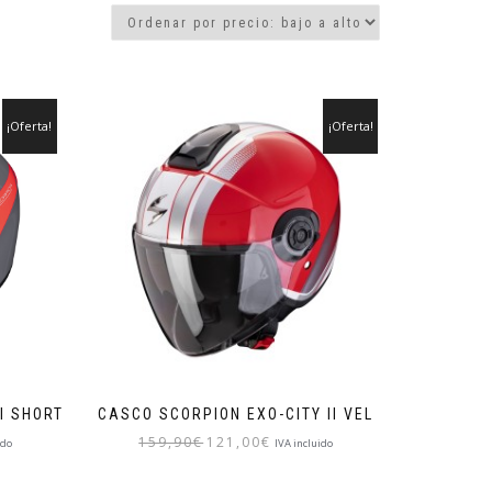
¡Oferta!
¡Oferta!
I SHORT
CASCO SCORPION EXO-CITY II VEL
El
El
159,90
€
121,00
€
ido
IVA incluido
precio
precio
Este
original
actual