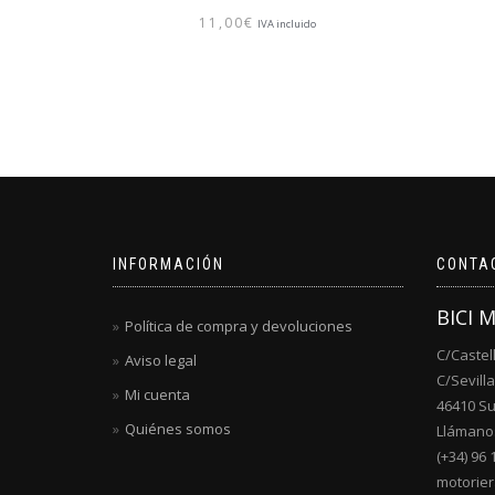
11,00
€
IVA incluido
INFORMACIÓN
CONTA
BICI 
Política de compra y devoluciones
C/Castel
Aviso legal
C/Sevilla
Mi cuenta
46410 S
Quiénes somos
Llámanos
(+34) 96 
motorie