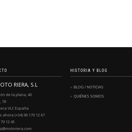
CTO
HISTORIA Y BLOG
MOTO RIERA, S.L
BLOG / NOTICIAS
lón de la plana, 40
QUIÉNES SOMOS
, 18
ueca VLC España
 ahora (+34) 96 170 12 67
170 12 45
ra@motoriera.com