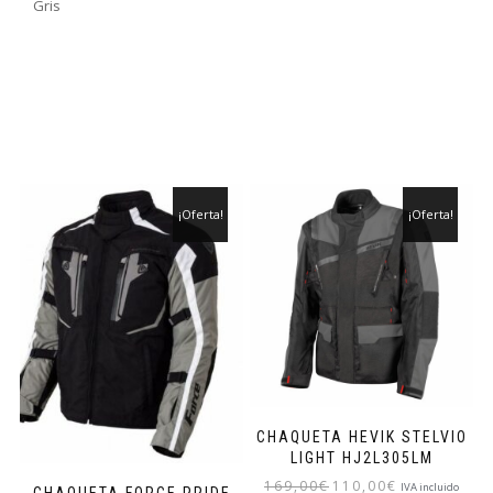
Gris
¡Oferta!
¡Oferta!
CHAQUETA HEVIK STELVIO
LIGHT HJ2L305LM
El
El
169,00
€
110,00
€
IVA incluido